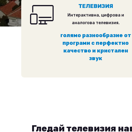
ТЕЛЕВИЗИЯ
Интерактивна, цифрова и
аналогова телевизия.
голямо разнообразие от
програми с перфектно
качество и кристален
звук
DKTV Mobile
Безкабелна 
Целият ефир в дла
Инсталирай DKTV Mobile от App 
Инсталирайте приложението DKTV
Store на Вашият смарт телевизо
Гледай телевизия на