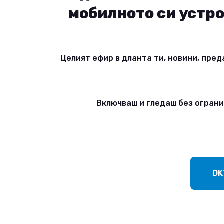
Виж повече
мобилното си устр
Виж повече
Целият ефир в дланта ти, новини, пред
Включваш и гледаш без ограни
DK