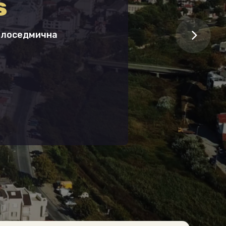
s
целоседмична