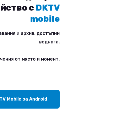
ойство с
DKTV
mobile
авания и архив, достъпни
веднага.
чения от място и момент.
TV Mobile за Android