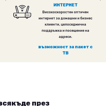
ИНТЕРНЕТ
Високоскоростен оптичен
интернет за домашни и бизнес
клиенти, целоседмична
поддръжка и посещение на
адреси.
възможност за пакет с
ТВ
интерактивна телевиз
нта ти
за SMART TV
Store
 от Samsung Store App, Google Play или LG Con
р.
всякъде през